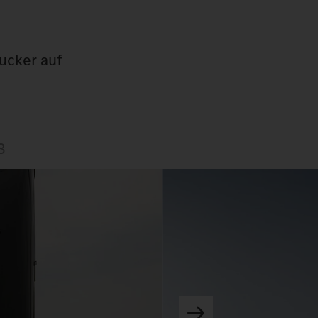
gucker auf
8