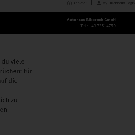
Anbieter
My TruckPoint Login
Autohaus Biberach GmbH
Tel.:
+49 7351 4750
 du viele
rüchen: für
auf die
ich zu
en.